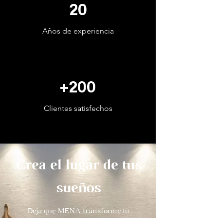
20
Años de experiencia
+200
Clientes satisfechos
Crea el lugar de tus
sueños
Deja que MENA transforme tu